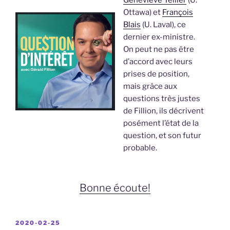
Ottawa) et
François
Blais
(U. Laval), ce
dernier ex-ministre.
On peut ne pas être
d’accord avec leurs
prises de position,
mais grâce aux
questions très justes
de Fillion, ils décrivent
posément l’état de la
question, et son futur
probable.
Bonne écoute!
PUBLIÉ
2020-02-25