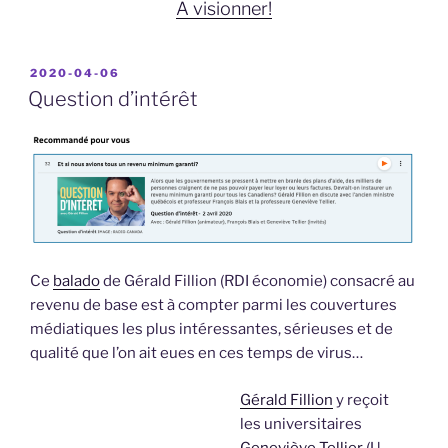
À visionner!
PUBLIÉ
2020-04-06
LE
Question d’intérêt
Ce
balado
de Gérald Fillion (RDI économie) consacré au
revenu de base est à compter parmi les couvertures
médiatiques les plus intéressantes, sérieuses et de
qualité que l’on ait eues en ces temps de virus…
Gérald Fillion
y reçoit
les universitaires
Geneviève Tellier
(U.