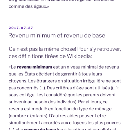
comme des égaux.»
PUBLIÉ
2017-07-27
LE
Revenu minimum et revenu de base
Ce n’est pas la même chose! Pour s’y retrouver,
ces définitions tirées de Wikipedia:
«Le
revenu minimum
est un niveau minimal de revenu
que les États décident de garantir à tous leurs
citoyens. Les étrangers en situation irrégulière ne sont
pas concernés (…). Des critères d’âge sont utilisés ((…);
sous cet âge il est considéré que les parents doivent
subvenir au besoin des individus). Par ailleurs, ce
revenu est modulé en fonction du type de ménage
(nombre d’enfants). D’autres aides peuvent être
simultanément accordés aux citoyens les plus pauvres
(…). «Le
revenu de base
(ou allocation universelle) est