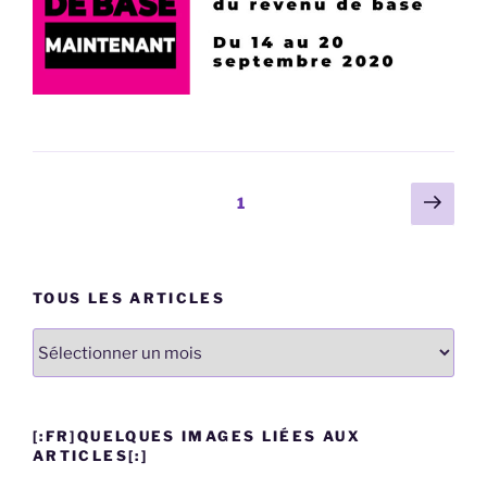
Pagination
Page
Page
1
suiv
des
publications
TOUS LES ARTICLES
Tous
les
articles
[:FR]QUELQUES IMAGES LIÉES AUX
ARTICLES[:]