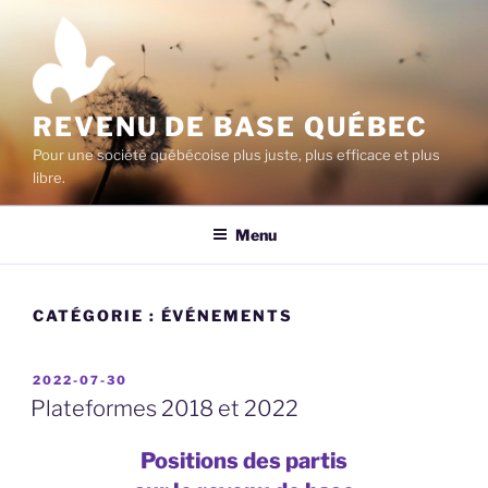
Aller
au
contenu
principal
REVENU DE BASE QUÉBEC
Pour une société québécoise plus juste, plus efficace et plus
libre.
Menu
CATÉGORIE :
ÉVÉNEMENTS
PUBLIÉ
2022-07-30
LE
Plateformes 2018 et 2022
Positions des partis