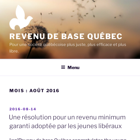
Aller
au
contenu
principal
REVENU DE BASE QUÉBEC
Pour une société québécoise plus juste, plus efficace et plus
libre.
Menu
MOIS :
AOÛT 2016
PUBLIÉ
2016-08-14
LE
Une résolution pour un revenu minimum
garanti adoptée par les jeunes libéraux