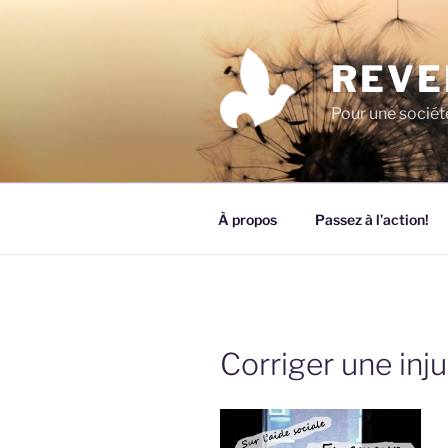
Aller
au
contenu
REVE
principal
Pour une société
À propos
Passez à l’action!
Corriger une inju