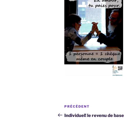
Navigation
Article
PRÉCÉDENT
de
précédent
Individuel! le revenu de base
l’article