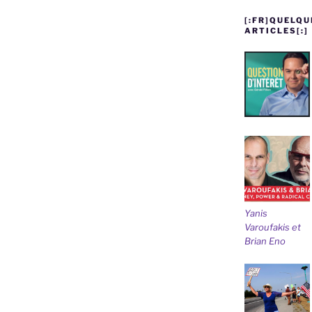
[:FR]QUELQU
ARTICLES[:]
Yanis
Varoufakis et
Brian Eno