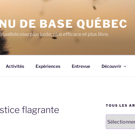
NU DE BASE QUÉBEC
 québécoise plus juste, plus efficace et plus libre.
Activités
Expériences
Entrevue
Découvrir
TOUS LES A
stice flagrante
Tous
les
articles