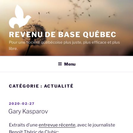
Aller
au
contenu
principal
REVENU DE BASE QUÉBEC
Pour une société québécoise plus juste, plus efficace et plus
libre.
Menu
CATÉGORIE :
ACTUALITÉ
PUBLIÉ
2020-02-27
LE
Gary Kasparov
Extraits d’une
entrevue récente
, avec le journaliste
Benoît Théric de Clubic: