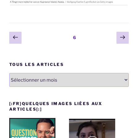
Pagination
Page
Page
Page
6
précédente
suiv
des
publications
TOUS LES ARTICLES
Tous
les
articles
[:FR]QUELQUES IMAGES LIÉES AUX
ARTICLES[:]