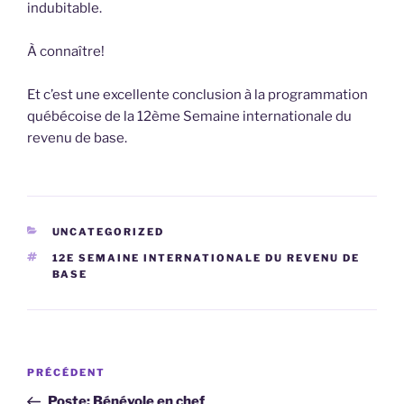
indubitable.
À connaître!
Et c’est une excellente conclusion à la programmation
québécoise de la 12ème Semaine internationale du
revenu de base.
CATÉGORIES
UNCATEGORIZED
ÉTIQUETTES
12E SEMAINE INTERNATIONALE DU REVENU DE
BASE
Navigation
Article
PRÉCÉDENT
de
précédent
Poste: Bénévole en chef