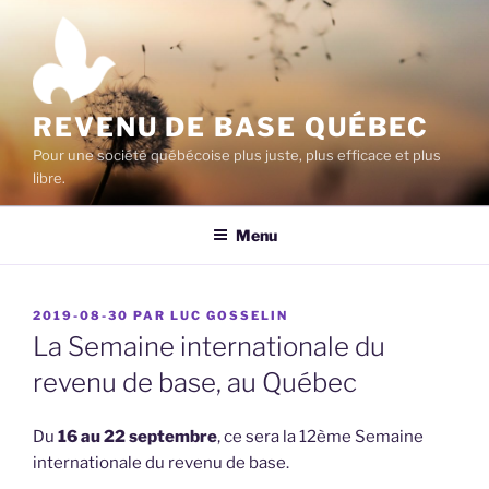
Aller
au
contenu
principal
REVENU DE BASE QUÉBEC
Pour une société québécoise plus juste, plus efficace et plus
libre.
Menu
PUBLIÉ
2019-08-30
PAR
LUC GOSSELIN
LE
La Semaine internationale du
revenu de base, au Québec
Du
16 au 22 septembre
, ce sera la 12ème Semaine
internationale du revenu de base.