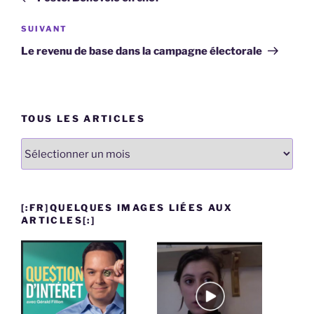
l’article
Article
SUIVANT
suivant
Le revenu de base dans la campagne électorale
TOUS LES ARTICLES
Tous
les
articles
[:FR]QUELQUES IMAGES LIÉES AUX
ARTICLES[:]