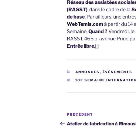
Réseau des assistées sociale
(RASST)
, dans le cadre de la
8
de base
. Par ailleurs, une entre
WebTemis.com
à partir du 14 
Semaine.
Quand ?
Vendredi, le
RASST, 465 b, avenue Principa
Entrée libre
.[:]
CATÉGORIES
ANNONCES
,
ÉVÉNEMENTS
ÉTIQUETTES
10E SEMAINE INTERNATIO
Navigation
Article
PRÉCÉDENT
de
précédent
Atelier de fabrication à Rimous
l’article