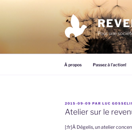
Aller
au
contenu
REVE
principal
Pour une société
À propos
Passez à l’action!
PUBLIÉ
2015-09-09
PAR
LUC GOSSELI
LE
Atelier sur le reve
[:fr]À Dégelis, un atelier conce