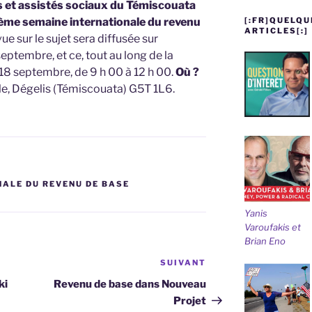
s et assistés sociaux du Témiscouata
[:FR]QUELQU
ème semaine internationale du revenu
ARTICLES[:]
vue sur le sujet sera diffusée sur
septembre, et ce, tout au long de la
 18 septembre, de 9 h 00 à 12 h 00.
Où ?
le, Dégelis (Témiscouata) G5T 1L6.
NALE DU REVENU DE BASE
Yanis
Varoufakis et
Brian Eno
SUIVANT
Article
suivant
ki
Revenu de base dans Nouveau
Projet