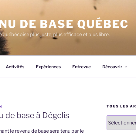
NU DE BASE QUÉBEC
 québécoise plus juste, plus efficace et plus libre.
Activités
Expériences
Entrevue
Découvrir
TOUS LES A
N
nu de base à Dégelis
Tous
les
rnant le revenu de base sera tenu par le
articles