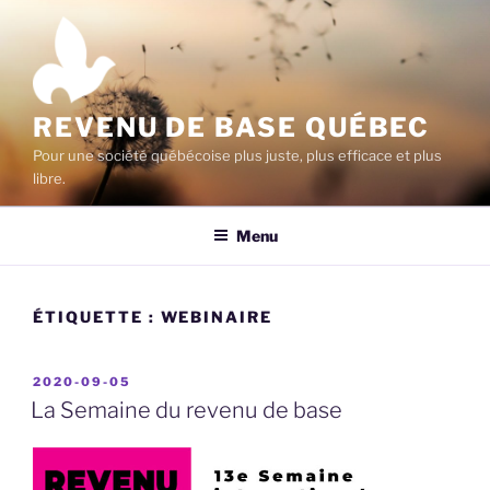
Aller
au
contenu
principal
REVENU DE BASE QUÉBEC
Pour une société québécoise plus juste, plus efficace et plus
libre.
Menu
ÉTIQUETTE :
WEBINAIRE
PUBLIÉ
2020-09-05
LE
La Semaine du revenu de base