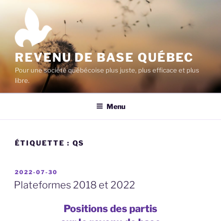
Aller
au
contenu
principal
REVENU DE BASE QUÉBEC
Pour une société québécoise plus juste, plus efficace et plus
libre.
Menu
ÉTIQUETTE :
QS
PUBLIÉ
2022-07-30
LE
Plateformes 2018 et 2022
Positions des partis