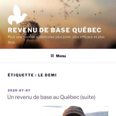
Aller
au
contenu
principal
REVENU DE BASE QUÉBEC
Pour une société québécoise plus juste, plus efficace et plus
libre.
Menu
ÉTIQUETTE :
LE DEMI
PUBLIÉ
2020-07-07
LE
Un revenu de base au Québec (suite)