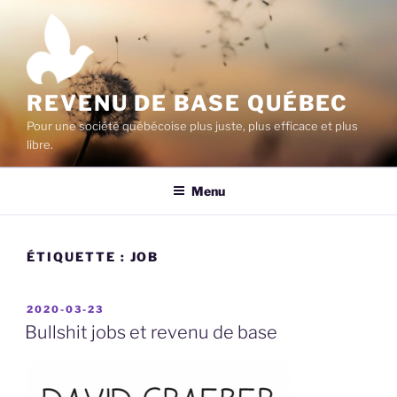
Aller
au
contenu
principal
REVENU DE BASE QUÉBEC
Pour une société québécoise plus juste, plus efficace et plus
libre.
Menu
ÉTIQUETTE :
JOB
PUBLIÉ
2020-03-23
LE
Bullshit jobs et revenu de base