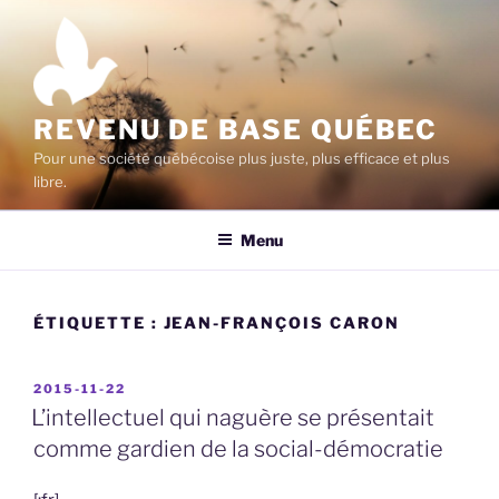
Aller
au
contenu
principal
REVENU DE BASE QUÉBEC
Pour une société québécoise plus juste, plus efficace et plus
libre.
Menu
ÉTIQUETTE :
JEAN-FRANÇOIS CARON
PUBLIÉ
2015-11-22
LE
L’intellectuel qui naguère se présentait
comme gardien de la social-démocratie