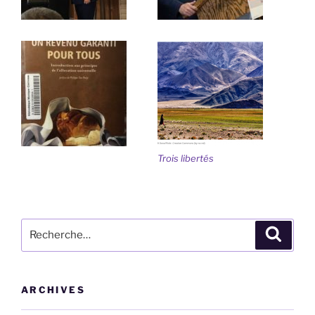
Trois libertés
Recherche
Recher
pour
:
ARCHIVES