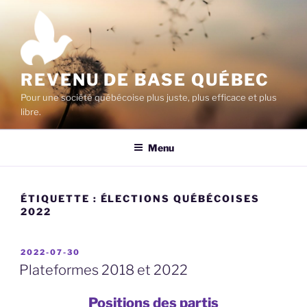
Aller
au
contenu
principal
REVENU DE BASE QUÉBEC
Pour une société québécoise plus juste, plus efficace et plus
libre.
Menu
ÉTIQUETTE :
ÉLECTIONS QUÉBÉCOISES
2022
PUBLIÉ
2022-07-30
LE
Plateformes 2018 et 2022
Positions des partis