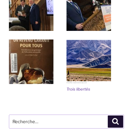
Trois libertés
Recherche
Recher
pour
: