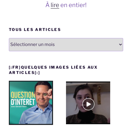
À
lire
en entier!
TOUS LES ARTICLES
Tous
les
articles
[:FR]QUELQUES IMAGES LIÉES AUX
ARTICLES[:]