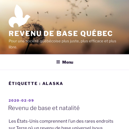
Aller
au
contenu
principal
REVENU DE BASE QUÉBEC
Pour une société québécoise plus juste, plus efficace et plus
libre.
Menu
ÉTIQUETTE :
ALASKA
PUBLIÉ
2020-02-09
LE
Revenu de base et natalité
Les États-Unis comprennent l’un des rares endroits
sur Terre où un revenu de base universel (sous